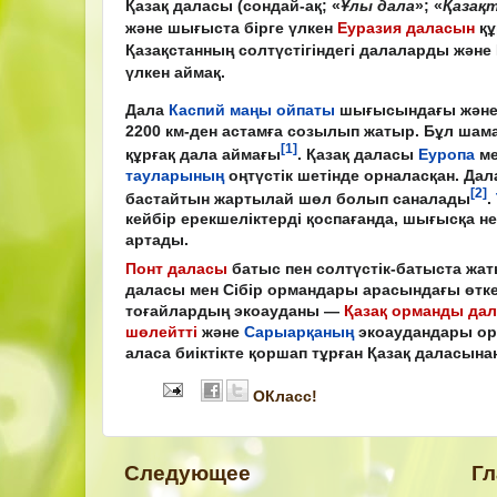
Қазақ даласы
(сондай-ақ; «
Ұлы дала
»; «
Қазақ
және шығыста бірге үлкен
Еуразия даласын
құ
Қазақстанның солтүстігіндегі далаларды және
үлкен аймақ.
Дала
Каспий маңы ойпаты
шығысындағы жән
2200 км-ден астамға созылып жатыр. Бұл шам
[1]
құрғақ дала аймағы
. Қазақ даласы
Еуропа
м
тауларының
оңтүстік шетінде орналасқан. Дал
[2]
бастайтын жартылай шөл болып саналады
.
кейбір ерекшеліктерді қоспағанда, шығысқа н
артады.
Понт даласы
батыс пен солтүстік-батыста жат
даласы мен Сібір ормандары арасындағы өт
тоғайлардың экоауданы —
Қазақ орманды да
шөлейтті
және
Сарыарқаның
экоаудандары орн
аласа биіктікте қоршап тұрған Қазақ даласын
ОКласс!
Следующее
Гл