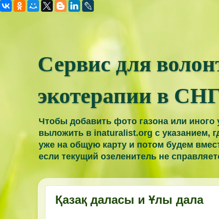
Сервис для волон
экотерапии в СН
Чтобы добавить фото газона или иного 
выложить в inaturalist.org с указанием, 
уже на общую карту и потом будем вмест
если текущий озеленитель не справляет
Қазақ даласы и Ұлы дала