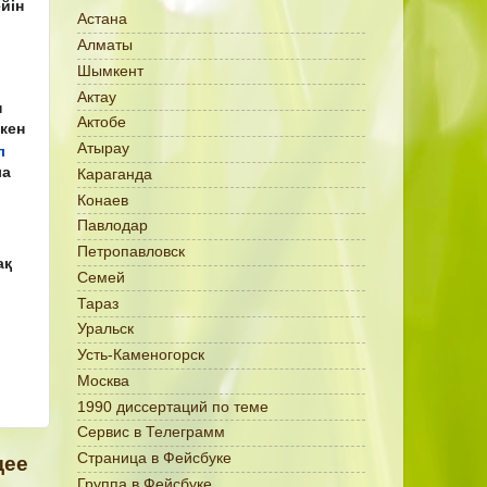
йін
Астана
Алматы
Шымкент
Актау
н
Актобе
кен
Атырау
л
ла
Караганда
Конаев
Павлодар
Петропавловск
ақ
Семей
Тараз
Уральск
Усть-Каменогорск
Москва
1990 диссертаций по теме
Сервис в Телеграмм
Страница в Фейсбуке
щее
Группа в Фейсбуке