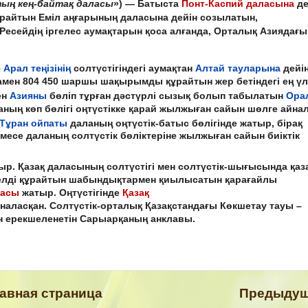
тың кең-байтақ даласы
») — Батыста
Понт-Каспий даласына
де
райтын Еміл аңғарының даласына дейін созылатын,
 Ресейдің іргелес аумақтарын қоса алғанда, Орталық Азиядағы
е
Арал теңізінің
солтүстігіндегі аумақтан
Алтай тауларына
дейі
амен 804 450 шаршы шақырымды құрайтын жер бетіндегі ең үл
ен
Азияны
бөліп тұрған дәстүрлі сызық болып табылатын
Ора
аның көп бөлігі оңтүстікке қарай жылжыған сайын шөлге айна
Тұран ойпаты
даланың оңтүстік-батыс бөлігінде жатыр, бірақ
емесе даланың солтүстік бөліктеріне жылжыған сайын биіктік
ыр. Қазақ даласының солтүстігі мен солтүстік-шығысында қаз
келді құрайтын шабындықтармен қиылысатын қарағайлы
ласы
жатыр. Оңтүстігінде
Қазақ
аласқан. Солтүстік-орталық Қазақстандағы Көкшетау тауы –
ан ерекшеленетін Сарыарқаның анклавы.
авная страница
Предыду