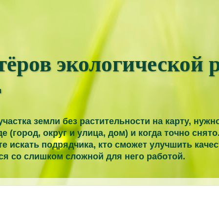
тёров экологической 
Г
участка земли без растительности на карту, нуж
где (город, округ и улица, дом) и когда точно снят
е искать подрядчика, кто сможет улучшить качес
ся со слишком сложной для него работой.