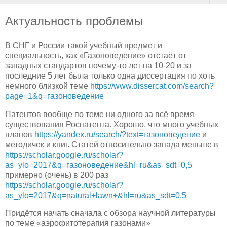
Актуальность проблемы
В СНГ и России такой учебный предмет и
специальность, как «Газоноведение» отстаёт от
западных стандартов почему-то лет на 10-20 и за
последние 5 лет была только одна диссертация по хоть
немного близкой теме
https://www.dissercat.com/search?
page=1&q=газоноведение
Патентов вообще по теме ни одного за всё время
существования Роспатента. Хорошо, что много учебных
планов
https://yandex.ru/search/?text=газоноведение
и
методичек и книг. Статей относительно запада меньше в
https://scholar.google.ru/scholar?
as_ylo=2017&q=газоноведение&hl=ru&as_sdt=0,5
примерно (очень) в 200 раз
https://scholar.google.ru/scholar?
as_ylo=2017&q=natural+lawn+&hl=ru&as_sdt=0,5
Придётся начать сначала с обзора научной литературы
по теме «аэрофитотерапия газонами»